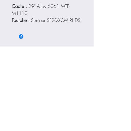
Cadre :
29" Alloy 6061 MTB
M1110
Fourche :
Suntour SF20-XCM RL DS
100
Dérailleur arrière :
SRAM SX EAGLE
Leviers :
SRAM SX EAGLE TRIGGER
SHIFTER
Ensemble pédalier :
SRAM SX
EAGLE / 34T
Haut de page
Cassette :
SRAM PG-1210 EAGLE-
12 / 11-50T
Chaîne :
SRAM SX EAGLE
Freins :
Shimano MT200
Mentions légales
Rotor :
Shimano Altus RT10 CL 180
/ Altus RT10 CL 160
Nos garanties sur les vélos
Roue avant :
KTM Line - Shimano
Tourney HB-TX505 CL 32H 100
QR / KTM 28" Sport 32H / Pillar