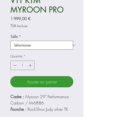
VTT KTM
MYROON PRO
Prix
1 999,00 €
TVA Incluse
Taille
*
Quantité
*
Ajouter au panier
Cadre :
Myroon 29" Performance
Carbon / M-6886
Fourche :
RockShox Judy silver TK
29" 100mm remote