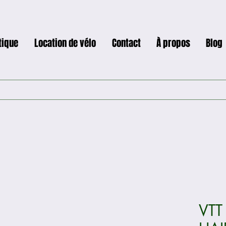
tique
Location de vélo
Contact
À propos
Blog
VTT