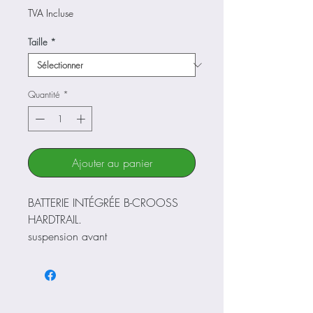
TVA Incluse
Taille
*
Quantité
*
Ajouter au panier
BATTERIE INTÉGRÉE B-CROOSS
HARDTRAIL.
suspension avant
SUNTOUR XC32 29" BOBINE
100mm. QR.
roues
roues