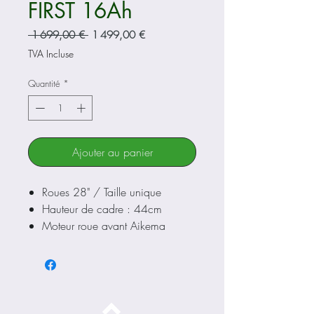
FIRST 16Ah
Prix
Prix
 1 699,00 € 
1 499,00 €
original
promotionnel
TVA Incluse
Quantité
*
Ajouter au panier
Roues 28" / Taille unique
Hauteur de cadre : 44cm
Moteur roue avant Aikema
Puissance moteur : 55nm
Batterie 15.6Ah 560Wh
Display LCD
Freins V-Brake
Transmission Tourney