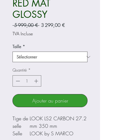
RED MAT
GLOSSY
Prix
Prix
 5 999,00 € 
3 299,00 €
original
promotionnel
TVA Incluse
Taille
*
Quantité
*
Ajouter au panier
Tige de
LOOK LS2 CARBON 27.2
selle
mm 350 mm
Selle
LOOK by S MARCO