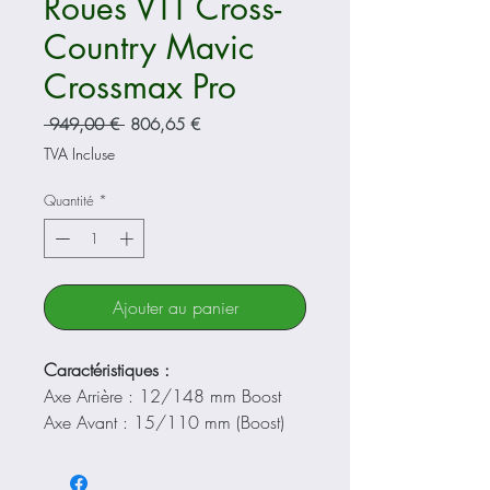
Roues VTT Cross-
Country Mavic
Crossmax Pro
Prix
Prix
 949,00 € 
806,65 €
original
promotionnel
TVA Incluse
Quantité
*
Ajouter au panier
Caractéristiques :
Axe Arrière : 12/148 mm Boost
Axe Avant : 15/110 mm (Boost)
Corps de Roue Libre :
Sram/Shimano HG (HyperGlide)