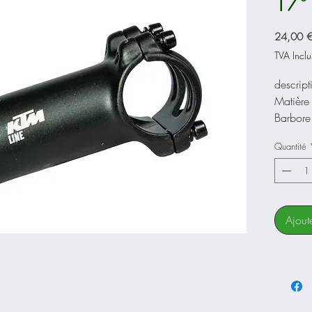
17°
24,00 
TVA Inclu
descript
Matière
Barbore
Balayag
Quantité
Détail 
Ajout