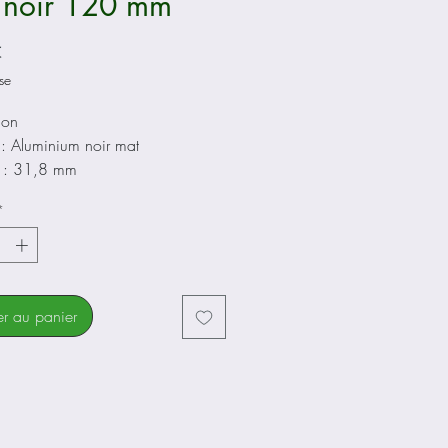
 noir 120 mm
Prix
€
se
ion
 : Aluminium noir mat
 : 31,8 mm
e : 17°
*
: Logo KTM /Line
er au panier