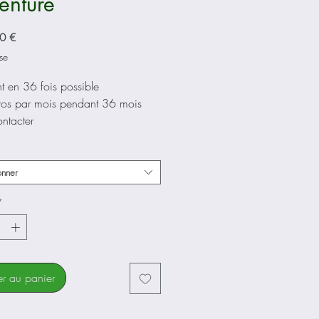
enture
Prix
0 €
se
t en 36 fois possible
os par mois pendant 36 mois
ntacter
squ'à 240km
onner
 Speed Charger
*
dre mixte (Mid)
is Anthracite, Vert Emeraude
er au panier
imano STEPS EP8