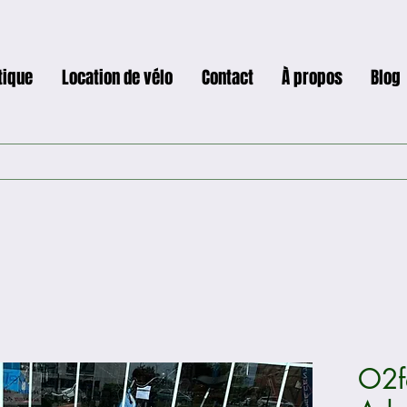
tique
Location de vélo
Contact
À propos
Blog
O2f