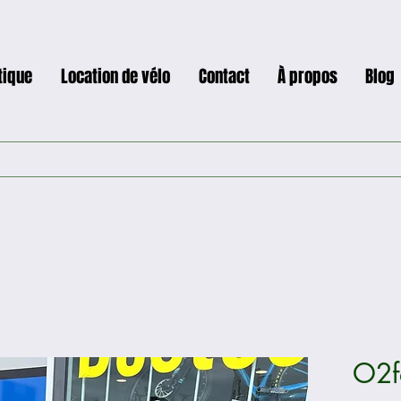
tique
Location de vélo
Contact
À propos
Blog
O2f