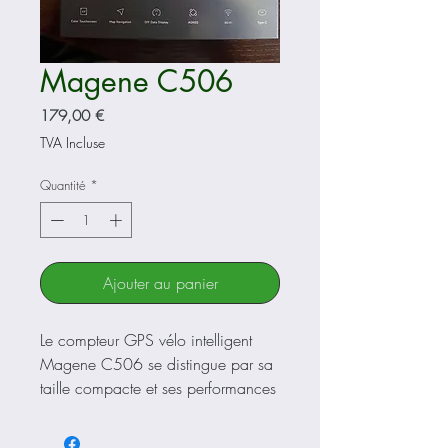
Magene C506
Prix
179,00 €
TVA Incluse
Quantité
*
Ajouter au panier
Le compteur GPS vélo intelligent
Magene C506 se distingue par sa
taille compacte et ses performances
exceptionnelles, combinant tous les
aspects d'une balade idéale. Il est