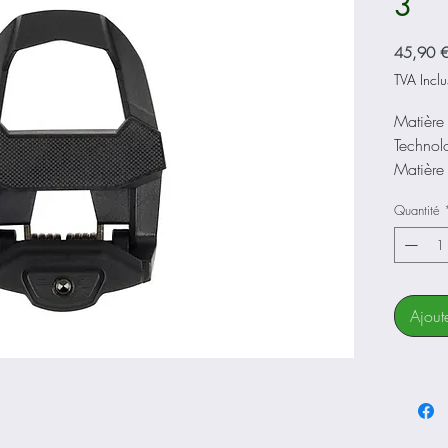
3
45,90 
TVA Inclu
Matière 
Technol
Matière
Matière
Quantité
Surface
Largeur
Hauteur 
(pédale
Q Facto
Ajout
Tension
Cales
Pédale
Poids pa