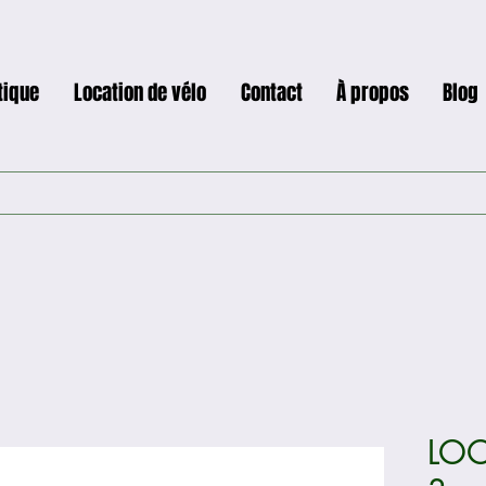
tique
Location de vélo
Contact
À propos
Blog
LOO