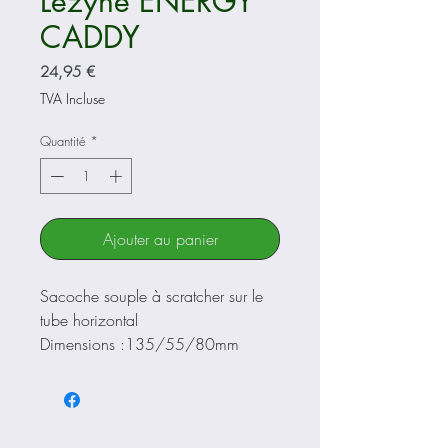
Lezyne ENERGY
CADDY
Prix
24,95 €
TVA Incluse
Quantité
*
Ajouter au panier
Sacoche souple à scratcher sur le
tube horizontal
Dimensions :135/55/80mm
Parfaite pour transporter les barres
énergétiques