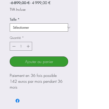
Prix
Prix
 6 899,00 € 
4 999,00 €
original
promotionnel
TVA Incluse
Taille
*
Quantité
*
Ajouter au panier
Paiement en 36 fois possible
142 euros par mois pendant 36
mois
Nous contacter