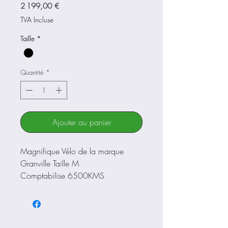
Prix
2 199,00 €
TVA Incluse
Taille
*
Quantité
*
Ajouter au panier
Magnifique Vélo de la marque
Granville Taille M
Comptabilise 6500KMS
Moteur Bosch performance line
Batterie Bosch 625wh
Transmission Courroie Shimano
Nexus 5