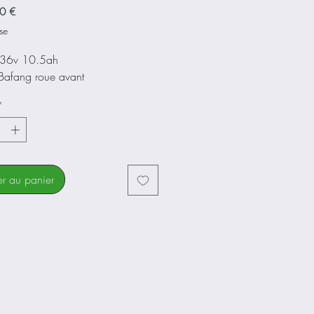
Prix
0 €
se
e 36v 10.5ah
Bafang roue avant
*
er au panier