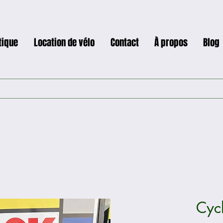
tique
Location de vélo
Contact
À propos
Blog
Cyc