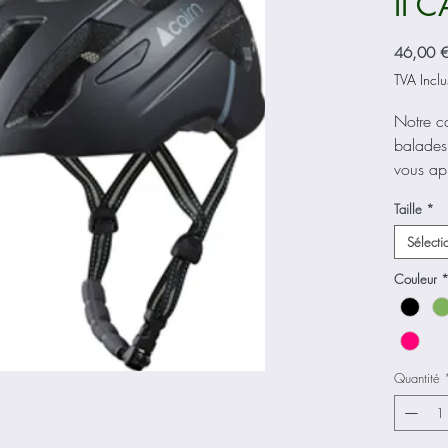
II 
46,00 
TVA Inclu
Notre c
balades
vous app
optimale
Taille
*
lui un 
antimic
Sélecti
pratique
Couleur
séduire.
Compos
ion
Quantité
Utilisati
Doublur