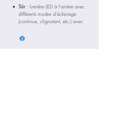
Sûr
: lumière LED à l'arrière avec
différents modes d'éclairage
(continue, clignotant, etc.) avec
recharge USB.
Confortable
: construction in-
mold, rembourrage amovible
Aéré
: 19 bouches d'aération !
Ajustable
: molette de serrage à
l'arrière du casque
Haut de page
Pratique
: mousse anti-
microbienne lavable
Mentions légales
Nos garanties sur les vélos