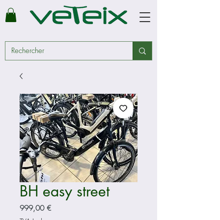
BH easy street
Prix
999,00 €