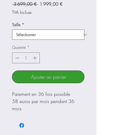
Prix
Prix
 3 699,00 € 
1 999,00 €
original
promotionnel
TVA Incluse
Taille
*
Quantité
*
Ajouter au panier
Paiement en 36 fois possible
58 euros par mois pendant 36
mois
Nous contacter