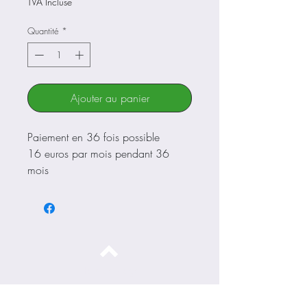
TVA Incluse
Quantité
*
Ajouter au panier
Paiement en 36 fois possible
16 euros par mois pendant 36
mois
Nous contacter
Cadre et fourche en Reynols 531
Groupe shimano 600
Haut de page