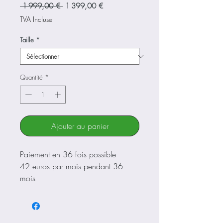
Prix
Prix
 1 999,00 € 
1 399,00 €
original
promotionnel
TVA Incluse
Taille
*
Quantité
*
Ajouter au panier
Paiement en 36 fois possible
42 euros par mois pendant 36
mois
Nous contacter
Cadre Bertin C134 carbone