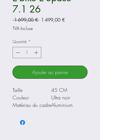
7.1 26
Prix
Prix
 1 699,00 € 
1 499,00 €
original
promotionnel
TVA Incluse
Quantité
*
Ajouter au panier
Taille
45 CM
Couleur
Ultra noir
Matériau du cadre
Aluminium
Style de frein
Disque
Moteur : Ananda brushless 36 V
250 W, sur moyeu arrière