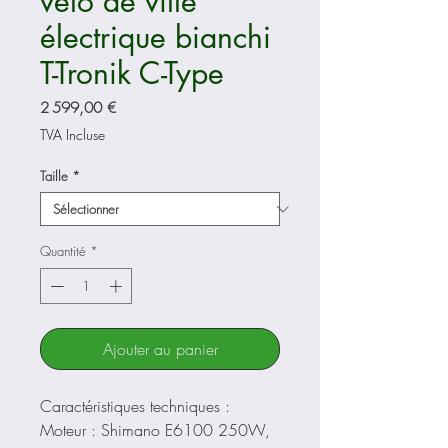
vélo de ville
électrique bianchi
T-Tronik C-Type
Prix
2 599,00 €
TVA Incluse
Taille
*
Quantité
*
Ajouter au panier
Caractéristiques techniques :
Moteur : Shimano E6100 250W,