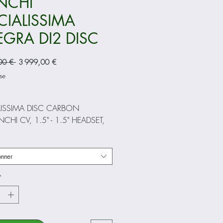
NCHI
CIALISSIMA
EGRA DI2 DISC
Prix
Prix
00 € 
3 999,00 €
original
promotionnel
se
:
LISSIMA DISC CARBON
CHI CV, 1.5" - 1.5" HEADSET,
 SEATPOST,
ICAL/ELECTRONIC SHIFTING
IBLE, PRESSFIT 86,5X41MM
onner
TERNAL CABLE ROUTING FOR
*
RAKES, FLAT MOUNT CALIPER,
XLE 12X142MM, SIZES 47-50-
57-59-61CM
 :