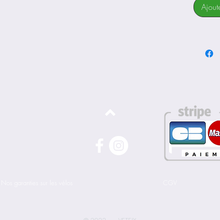
BIANCH
Ajout
CV, 1.
CABLE 
MOUNT 
12X10
Jeu de D
FSA NO
Manette
SHIMAN
2X11S
Déraille
Haut de page
SHIMAN
11SP
Déraille
SHIMAN
Pédalier
Nos garanties sur les vélos
CGV
SHIMAN
HOLLOW
170MM