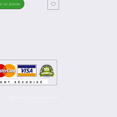
I FULL CARBON W/BIANCHI
er au panier
5" INTEGRATED HEAD, INTERNAL
ROUTING FOR DISC BRAKE, FLAT
CALIPER, THRU AXLE
0MM
irection :
.55R 1.5"/ACR/BIANCHI
s :
O ULTEGRA DI2 ST-R8070
P
ur Arrière :
O ULTEGRA DI2 RD-R8050 SS
ur Avant :
O ULTEGRA DI2 FD-R8050
 :
Législation française & européenne
O ULTEGRA FC-R8000 50X34T,
TECH II, CRANK LENGTH:
-47/53CM, 172.5MM-