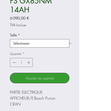
FS GX85NM
14AH
Prix
6 090,00 €
TVA Incluse
Taille
*
Quantité
*
Ajouter au panier
PARTIE ELECTRIQUE
AFFICHEUR/E
Bosch Purion
CRAN
BATTERIE
BOSCH PowerTube