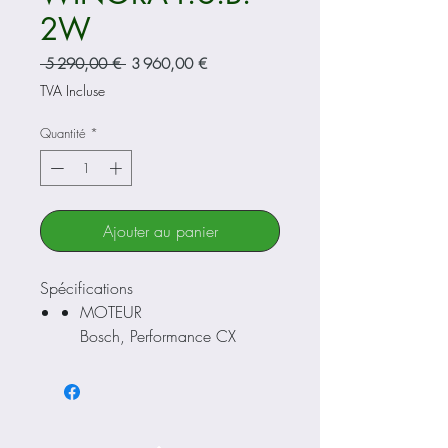
2W
Prix
Prix
 5 290,00 € 
3 960,00 €
original
promotionnel
TVA Incluse
Quantité
*
Ajouter au panier
Spécifications
MOTEUR
Bosch, Performance CX
Cargo Line
ECRAN
Bosch, Purion
BATTERIE