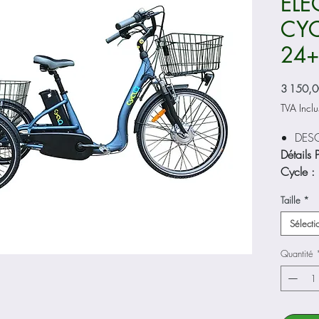
ÉLE
CY
24+
3 150,0
TVA Inclu
DESC
Détails P
Cycle :
Cadr
Taille
*
Alum
(part
Sélecti
Acier
Quantité
AR)
Dimen
l. h)
620