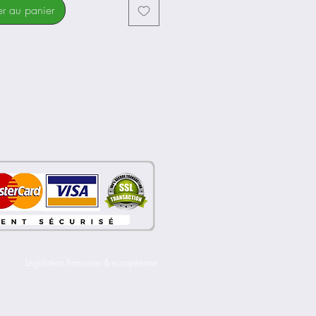
d'assistance : 5
er au panier
eur de
Bouton de
e : 47 cm
démarrage
 pédalier
6km/h
llier de
Informations
diffusées :
mbement :
Horloge, niveau
 mm
d’assistance,
ce :
vitesse en temps
i, réglable
réel, vitesse
outil
moyenne,
s : Pneus
distance totale
t AR
parcourue,
,75 et
distance
1,75
parcourue lors du
ensions :
présent trajet,
Législation française & européenne
che Zoom
jauge de charge
ge de selle
de la batterie
i
Batterie