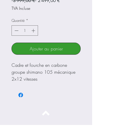
Prix
Prix
 3 999,00 € 
2 499,00 €
original
promotionnel
TVA Incluse
Quantité
*
Ajouter au panier
Cadre et fourche en carbone
groupe shimano 105 mécanique
2x12 vitesses
Haut de page